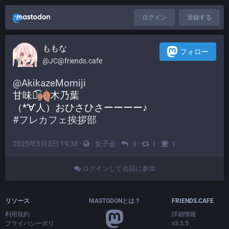
ログイン
登録する
ももな
フォロー
@JC@friends.cafe
@
AkikazeMomiji
甘味夜͡
木乃葉
（*'∀'人）おひさひさーーーー♪
#
フレカフェ挨拶部
2025年5月3日 19:38
·
·
女子会
·
·
·
0
1
1
ログインして会話に参加
リソース
MASTODONとは？
FRIENDS.CAFE
利用規約
詳細情報
プライバシーポリ
v3.5.5