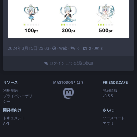
2024年3月15日 23:03
·
·
Web
·
·
·
0
2
3
ログインして会話に参加
リソース
MASTODONとは？
FRIENDS.CAFE
利用規約
詳細情報
プライバシーポリ
v3.5.5
シー
開発者向け
さらに…
ドキュメント
ソースコード
API
アプリ