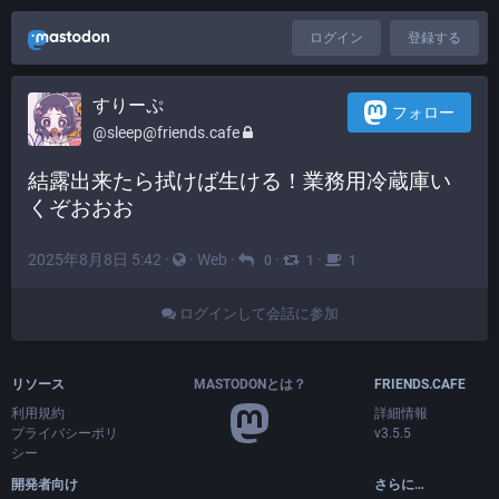
ログイン
登録する
すりーぷ
フォロー
@sleep@friends.cafe
結露出来たら拭けば生ける！業務用冷蔵庫い
くぞおおお
2025年8月8日 5:42
·
·
Web
·
·
·
0
1
1
ログインして会話に参加
リソース
MASTODONとは？
FRIENDS.CAFE
利用規約
詳細情報
プライバシーポリ
v3.5.5
シー
開発者向け
さらに…