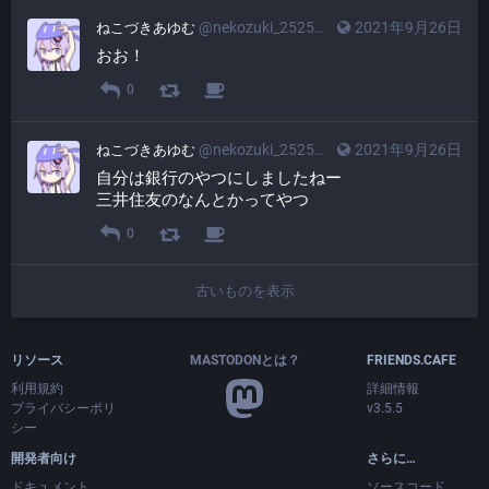
@nekozuki_2525@friends.cafe
2021年9月26日
ねこづきあゆむ
おお！
0
@nekozuki_2525@friends.cafe
2021年9月26日
ねこづきあゆむ
自分は銀行のやつにしましたねー
三井住友のなんとかってやつ
0
古いものを表示
リソース
MASTODONとは？
FRIENDS.CAFE
利用規約
詳細情報
プライバシーポリ
v3.5.5
シー
開発者向け
さらに…
ドキュメント
ソースコード