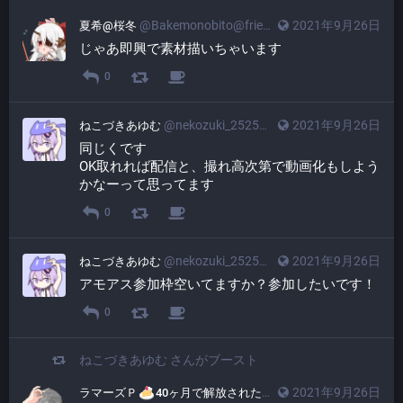
@Bakemonobito@friends.cafe
2021年9月26日
夏希@桜冬
じゃあ即興で素材描いちゃいます
0
@nekozuki_2525@friends.cafe
2021年9月26日
ねこづきあゆむ
同じくです
OK取れれば配信と、撮れ高次第で動画化もしよう
かなーって思ってます
0
@nekozuki_2525@friends.cafe
2021年9月26日
ねこづきあゆむ
アモアス参加枠空いてますか？参加したいです！
0
ねこづきあゆむ
さんがブースト
@lamazeP@friends.
2021年9月26日
ラマーズＰ
40ヶ月で解放された店長