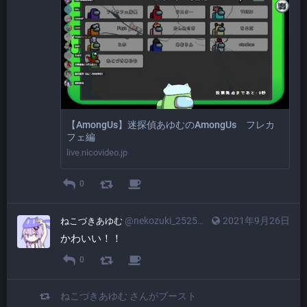
【AmongUs】迷探偵あゆむのAmongUs フレカ
フェ編
live.nicovideo.jp
0
@nekozuki_2525@friends.cafe
2021年9月26日
ねこづきあゆむ
かわいい！！
0
ねこづきあゆむ
さんがブースト