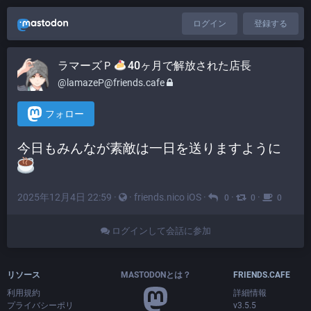
ログイン
登録する
ラマーズＰ
40ヶ月で解放された店長
@lamazeP@friends.cafe
フォロー
今日もみんなが素敵は一日を送りますように
2025年12月4日 22:59
·
·
friends.nico iOS
·
·
·
0
0
0
ログインして会話に参加
リソース
MASTODONとは？
FRIENDS.CAFE
利用規約
詳細情報
プライバシーポリ
v3.5.5