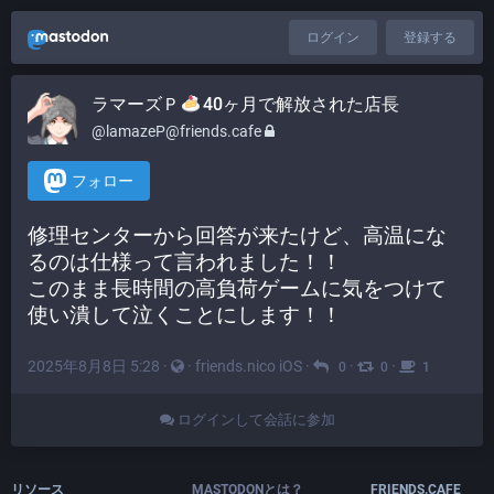
ログイン
登録する
ラマーズＰ
40ヶ月で解放された店長
@lamazeP@friends.cafe
フォロー
修理センターから回答が来たけど、高温にな
るのは仕様って言われました！！
このまま長時間の高負荷ゲームに気をつけて
使い潰して泣くことにします！！
2025年8月8日 5:28
·
·
friends.nico iOS
·
·
·
0
0
1
ログインして会話に参加
リソース
MASTODONとは？
FRIENDS.CAFE