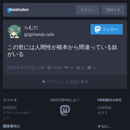
ログイン
登録する
らむだ
フォロー
@l@friends.cafe
この世には人間性が根本から間違っている奴
がいる
2021年9月22日 4:58
·
·
Web
·
·
·
0
0
0
ログインして会話に参加
リソース
MASTODONとは？
FRIENDS.CAFE
利用規約
詳細情報
プライバシーポリ
v3.5.5
シー
開発者向け
さらに…