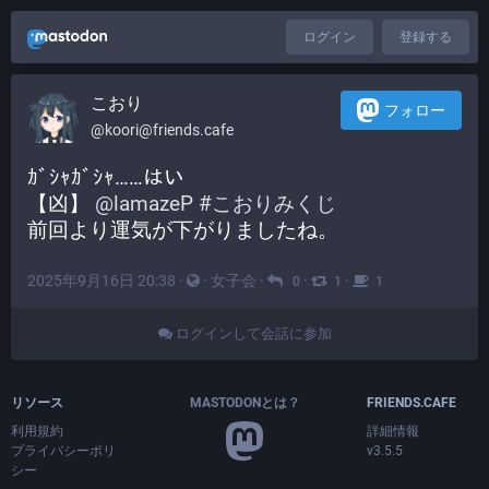
ログイン
登録する
こおり
フォロー
@koori@friends.cafe
ｶﾞｼｬｶﾞｼｬ……はい
【凶】 
@
lamazeP
#
こおりみくじ
前回より運気が下がりましたね。
2025年9月16日 20:38
·
·
女子会
·
·
·
0
1
1
ログインして会話に参加
リソース
MASTODONとは？
FRIENDS.CAFE
利用規約
詳細情報
プライバシーポリ
v3.5.5
シー