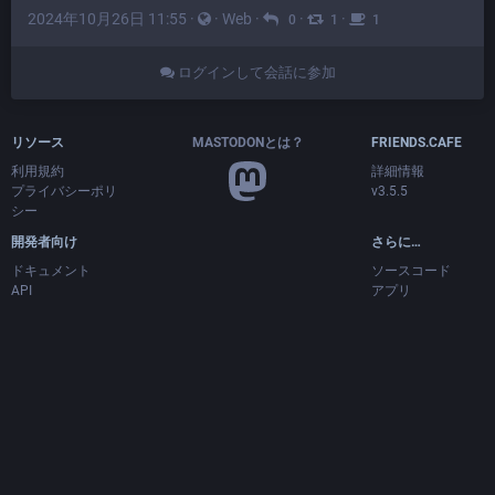
2024年10月26日 11:55
·
·
Web
·
·
·
0
1
1
ログインして会話に参加
リソース
MASTODONとは？
FRIENDS.CAFE
利用規約
詳細情報
プライバシーポリ
v3.5.5
シー
開発者向け
さらに…
ドキュメント
ソースコード
API
アプリ