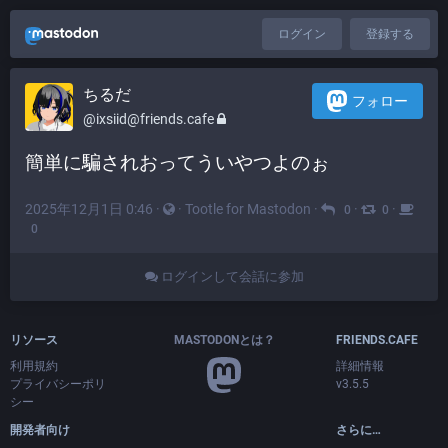
ログイン
登録する
ちるだ
フォロー
@ixsiid@friends.cafe
簡単に騙されおってういやつよのぉ
2025年12月1日 0:46
·
·
Tootle for Mastodon
·
·
·
0
0
0
ログインして会話に参加
リソース
MASTODONとは？
FRIENDS.CAFE
利用規約
詳細情報
プライバシーポリ
v3.5.5
シー
開発者向け
さらに…