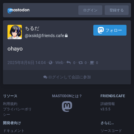
ログイン
登録する
ちるだ
フォロー
@ixsiid@friends.cafe
ohayo
2025年8月6日 14:04
·
·
Web
·
·
·
0
0
0
ログインして会話に参加
リソース
MASTODONとは？
FRIENDS.CAFE
利用規約
詳細情報
プライバシーポリ
v3.5.5
シー
開発者向け
さらに…
ドキュメント
ソースコード