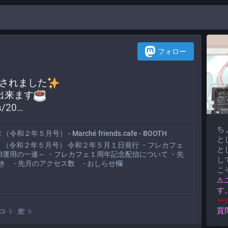
フォロー
行されました
出来ます
s/20
ち
令和２年５月号） - Marché friends.cafe - BOOTH
と
.2 （令和２年５月号） 令和２年５月１日発行 ・フレカフェ
と
β運用の一連～ ・フレカフェ１周年記念配信について ・先
して
き - 先月のアクセス数 - おしらせ欄
こ
⚠
す
ー
質
·
5
6