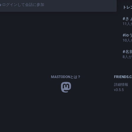
ログインして会話に参加
トレ
#
き
11
人
#
i
10
人
#
名前
8
人
MASTODONとは？
FRIENDS.
詳細情報
v3.5.5