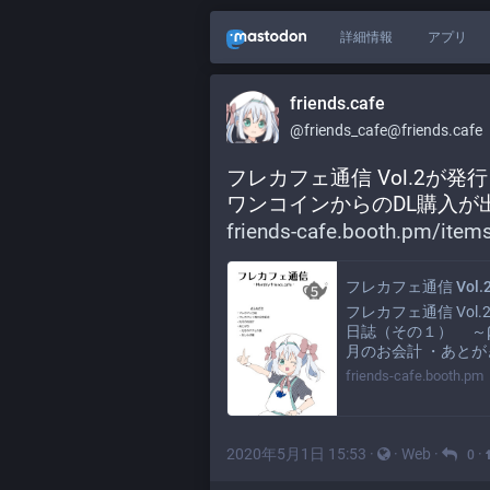
詳細情報
アプリ
friends.cafe
@friends_cafe@friends.cafe
フレカフェ通信 Vol.2が発
ワンコインからのDL購入が
friends-cafe.booth.pm/item
フレカフェ通信 Vol.2 （
フレカフェ通信 Vol
日誌（その１） ～
月のお会計 ・あとが
friends-cafe.booth.pm
2020年5月1日 15:53
·
·
Web
·
·
0