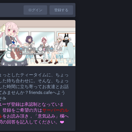
ログイン
登録する
ょっとしたティータイムに、ちょっ
した待ち合わせに。そんな、ちょっ
した時間に立ち寄ってお友達とお話
みませんか？friends.cafeへよう
そ☕
️ユーザ登録は承認制となっていま
。登録をご希望の方は
サーバーのル
ル
をお読み頂き，「意気込み」欄へ
問の回答を記入してください。❤️