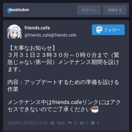
ログイン
登録する
friends.cafe
フォロー
@friends_cafe@friends.cafe
【大事なお知らせ】
３月３１日２３時３０分～０時０分まで（緊
急じゃない第一回）メンテナンス期間を設け
ます。
内容：アップデートするための準備を設ける
作業
メンテナンス中はfriends.cafeリンクにはアク
セスできないのでご了承ください
2020年3月28日 14:05
·
·
Web
·
·
·
0
7
8