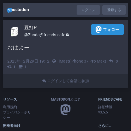
ログイン
登録する
豆打P
フォロー
@Zunda@friends.cafe
おはよー
2023年12月29日 19:12
·
·
iMast(iPhone 37 Pro Max)
·
·
0
·
1
1
ログインして会話に参加
リソース
MASTODONとは？
FRIENDS.CAFE
利用規約
詳細情報
プライバシーポリ
v3.5.5
シー
開発者向け
さらに…