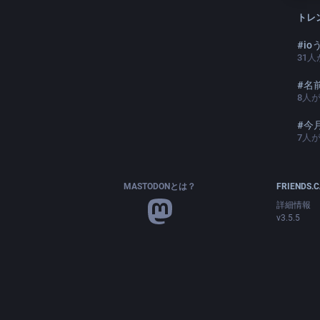
トレ
#
i
31
人
#
名前
8
人
#
今
7
人
MASTODONとは？
FRIENDS.
詳細情報
v3.5.5