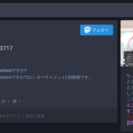
フォロー
93717
otionsですか?
ち
Emotionsですか? [エンターテイメント] 初投稿です。
と
と
して
こ
·
·
1
1
⚠
す
ログインして会話に参加
ー
質