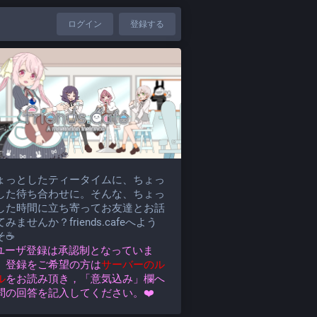
ログイン
登録する
ょっとしたティータイムに、ちょっ
した待ち合わせに。そんな、ちょっ
した時間に立ち寄ってお友達とお話
みませんか？friends.cafeへよう
そ☕
️ユーザ登録は承認制となっていま
。登録をご希望の方は
サーバーのル
ル
をお読み頂き，「意気込み」欄へ
問の回答を記入してください。❤️