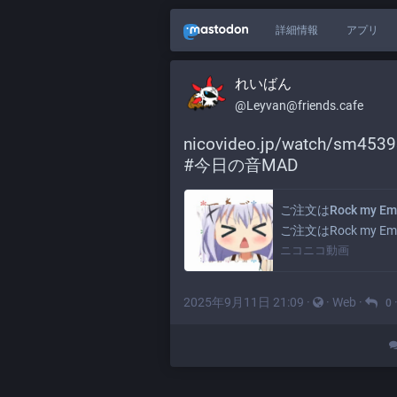
詳細情報
アプリ
れいばん
@Leyvan@friends.cafe
nicovideo.jp/watch/sm453
#
今日の音MAD
ご注文はRock my Em
ご注文はRock my 
ニコニコ動画
2025年9月11日 21:09
·
·
Web
·
0