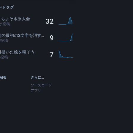
ンドタグ
oうちよそ水泳大会
32
が投稿
の最初の2文字を消すと存在感薄くなる
9
が投稿
月描いた絵を晒そう
7
が投稿
CAFE
さらに…
ソースコード
アプリ