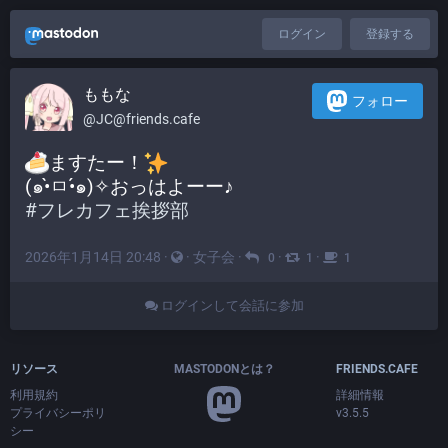
ログイン
登録する
ももな
フォロー
@JC@friends.cafe
ますたー！
(๑•̀ㅁ•́๑)✧おっはよーー♪
#
フレカフェ挨拶部
2026年1月14日 20:48
·
·
女子会
·
·
·
0
1
1
ログインして会話に参加
リソース
MASTODONとは？
FRIENDS.CAFE
利用規約
詳細情報
プライバシーポリ
v3.5.5
シー