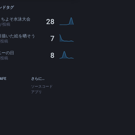
ンドタグ
oうちよそ水泳大会
28
が投稿
月描いた絵を晒そう
7
が投稿
ニーの日
8
が投稿
CAFE
さらに…
ソースコード
アプリ