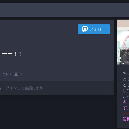
フォロー
えりーー！！
ち
·
·
0
1
1
と
と
ログインして会話に参加
して
こ
⚠
す
ー
質