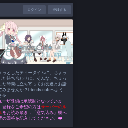
ログイン
登録する
ょっとしたティータイムに、ちょっ
した待ち合わせに。そんな、ちょっ
した時間に立ち寄ってお友達とお話
みませんか？friends.cafeへよう
そ☕
️ユーザ登録は承認制となっていま
。登録をご希望の方は
サーバーのル
ル
をお読み頂き，「意気込み」欄へ
問の回答を記入してください。❤️