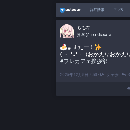
詳細情報
アプリ
ももな
@JC@friends.cafe
ますたー！
( 〃 ❛ᴗ❛ 〃 )おかえりおか
#
フレカフェ挨拶部
2025年12月5日 4:53
·
·
女子会
·