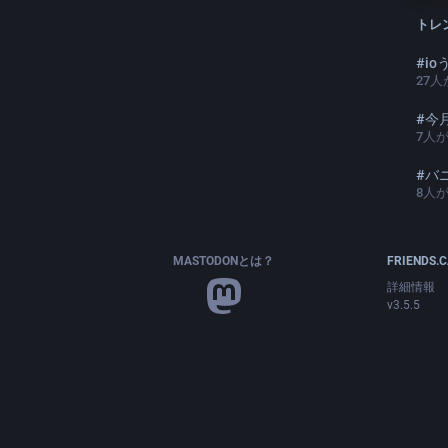
トレ
#
i
27
人
#
今
7
人
#
バ
8
人
MASTODONとは？
FRIENDS.
詳細情報
v3.5.5