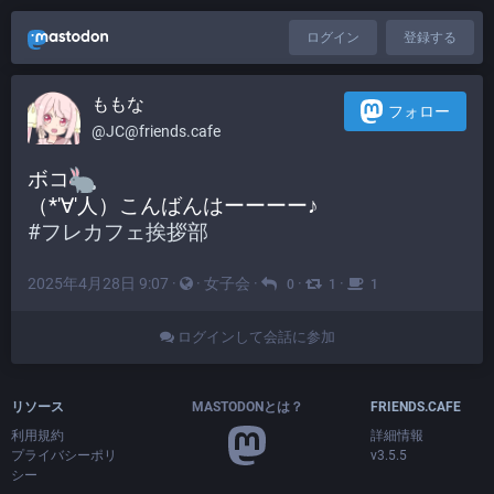
ログイン
登録する
ももな
フォロー
@JC@friends.cafe
ボコ
﻿（*'∀'人）こんばんはーーーー♪
#
フレカフェ挨拶部
2025年4月28日 9:07
·
·
女子会
·
·
·
0
1
1
ログインして会話に参加
リソース
MASTODONとは？
FRIENDS.CAFE
利用規約
詳細情報
プライバシーポリ
v3.5.5
シー