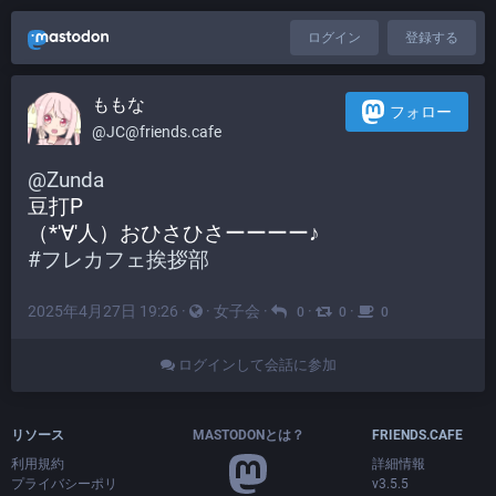
ログイン
登録する
ももな
フォロー
@JC@friends.cafe
@
Zunda
豆打P
（*'∀'人）おひさひさーーーー♪
#
フレカフェ挨拶部
2025年4月27日 19:26
·
·
女子会
·
·
·
0
0
0
ログインして会話に参加
リソース
MASTODONとは？
FRIENDS.CAFE
利用規約
詳細情報
プライバシーポリ
v3.5.5