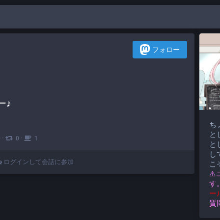
フォロー
ー♪
ち
と
·
·
0
0
1
と
して
ログインして会話に参加
こ
⚠
す
ー
質