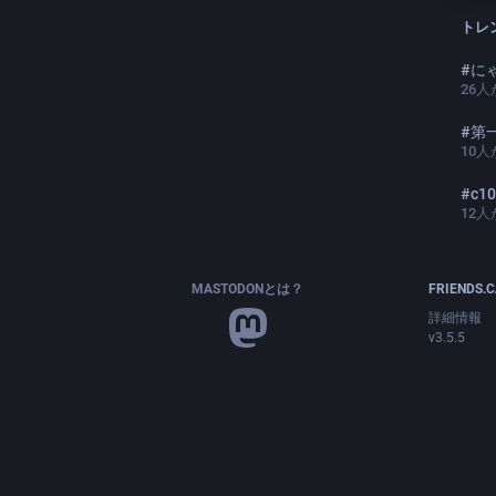
トレ
#
に
26
人
#
第一印象
10
人
#
c1
12
人
MASTODONとは？
FRIENDS.
詳細情報
v3.5.5