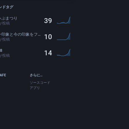
ンドタグ
ゃぷまつり
39
が投稿
と今の印象をフォロワーさんがリプで正直に暴露してくれる
10
が投稿
08
14
が投稿
CAFE
さらに…
ソースコード
アプリ