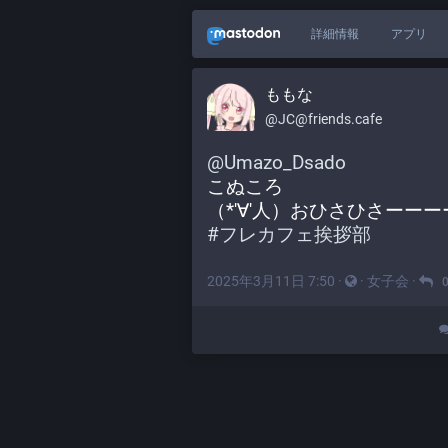
詳細情報
アプリ
ももな
@JC@friends.cafe
@
Umazo_Dsado
こぬころ
（*'∀'人）おひさひさーーー
#
フレカフェ挨拶部
2025年3月11日 7:50
·
·
女子会
·