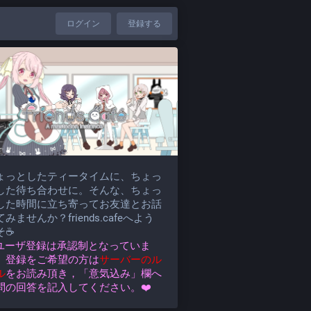
ログイン
登録する
ょっとしたティータイムに、ちょっ
した待ち合わせに。そんな、ちょっ
した時間に立ち寄ってお友達とお話
みませんか？friends.cafeへよう
そ☕
️ユーザ登録は承認制となっていま
。登録をご希望の方は
サーバーのル
ル
をお読み頂き，「意気込み」欄へ
問の回答を記入してください。❤️