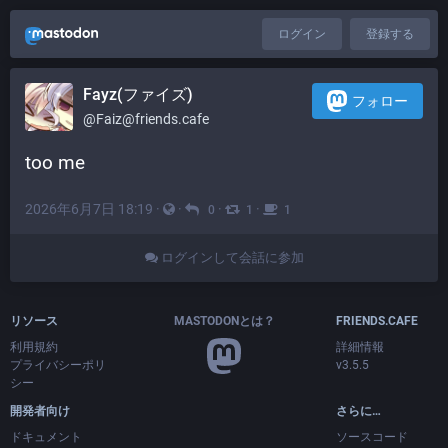
ログイン
登録する
Fayz(ファイズ)
フォロー
@Faiz@friends.cafe
too me
2026年6月7日 18:19
·
·
·
·
0
1
1
ログインして会話に参加
リソース
MASTODONとは？
FRIENDS.CAFE
利用規約
詳細情報
プライバシーポリ
v3.5.5
シー
開発者向け
さらに…
ドキュメント
ソースコード