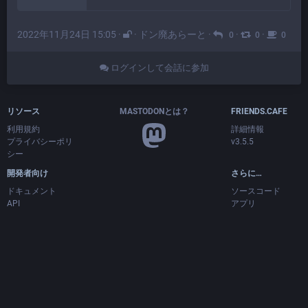
2022年11月24日 15:05
·
·
ドン廃あらーと
·
·
·
0
0
0
ログインして会話に参加
リソース
MASTODONとは？
FRIENDS.CAFE
利用規約
詳細情報
プライバシーポリ
v3.5.5
シー
開発者向け
さらに…
ドキュメント
ソースコード
API
アプリ