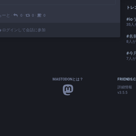
トレ
らーと
·
·
·
0
0
0
#
i
35
人
ログインして会話に参加
#
名前
8
人
#
今
7
人
MASTODONとは？
FRIENDS.
詳細情報
v3.5.5