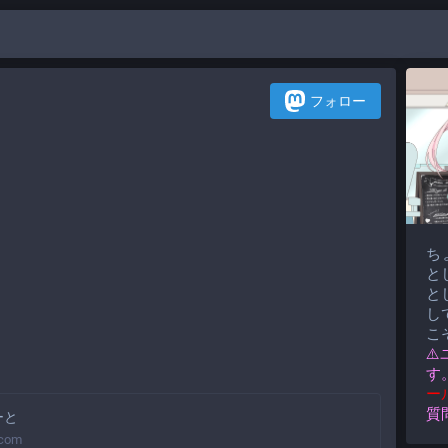
フォロー
ち
と
と
して
こ
⚠
す
ー
質
ーと
.com