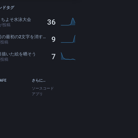
ンドタグ
oうちよそ水泳大会
36
が投稿
の最初の2文字を消すと存在感薄くなる
9
が投稿
月描いた絵を晒そう
7
が投稿
CAFE
さらに…
ソースコード
アプリ