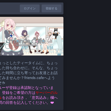
ログイン
登録する
ょっとしたティータイムに、ちょっ
した待ち合わせに。そんな、ちょっ
した時間に立ち寄ってお友達とお話
みませんか？friends.cafeへよう
そ☕
️ユーザ登録は承認制となっていま
。登録をご希望の方は
サーバーのル
ル
をお読み頂き，「意気込み」欄へ
問の回答を記入してください。❤️